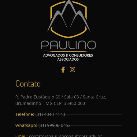
Contato
R. Padre Eustáquio 60 / Sala 03 / Santa Cruz,
Brumadinho – MG CEP: 35460-000
Telefone:
(31) 4040-4143
Whatsapp:
(31) 99906-0452
Email:
contato@paulinoconsultores.adv.br